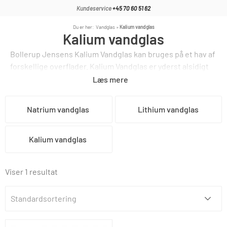
Kundeservice
+45 70 60 51 62
Du er her:
Vandglas
»
Kalium vandglas
Kalium vandglas
Bollerup Jensens Kalium Vandglas kan bruges på et hav af
forskellige overflader. Kalium Vandglas er yderst alsidigt
og kan derfor også bruges på mange materialer. Det er et
Læs mere
uorganisk kemikalie, der ved påføring er en tyktflydende
klar væske.
Natrium vandglas
Lithium vandglas
Kalium vandglas
Viser 1 resultat