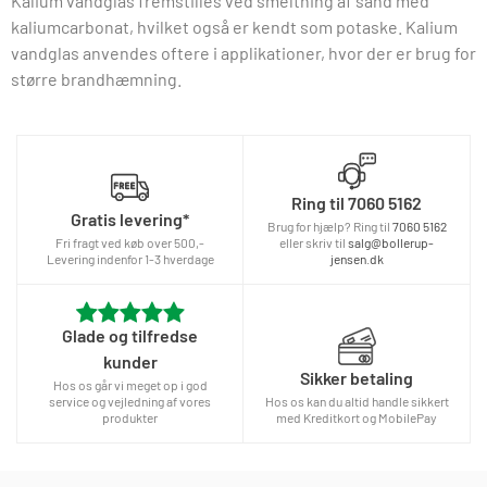
Kalium vandglas fremstilles ved smeltning af sand med
kaliumcarbonat, hvilket også er kendt som potaske. Kalium
vandglas anvendes oftere i applikationer, hvor der er brug for
større brandhæmning.
Ring til
7060 5162
Gratis levering*
Brug for hjælp? Ring til
7060 5162
Fri fragt ved køb over 500,-
eller skriv til
salg@bollerup-
Levering indenfor 1-3 hverdage
jensen.dk
Glade og tilfredse
kunder
Sikker betaling
Hos os går vi meget op i god
service og vejledning af vores
Hos os kan du altid handle sikkert
produkter
med Kreditkort og MobilePay