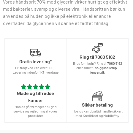
Vores håndsprit 70% med glycerin virker hurtigt og effektivt
mod bakterier, svamp og diverse vira. Håndspritten bør kun
anvendes på huden og ikke på elektronik eller andre
overflader, da glycerinen vil danne et fedtet filmlag.
Ring til
7060 5162
Gratis levering*
Brug for hjælp? Ring til
7060 5162
Fri fragt ved køb over 500,-
eller skriv til
salg@bollerup-
Levering indenfor 1-3 hverdage
jensen.dk
Glade og tilfredse
kunder
Sikker betaling
Hos os går vi meget op i god
service og vejledning af vores
Hos os kan du altid handle sikkert
produkter
med Kreditkort og MobilePay