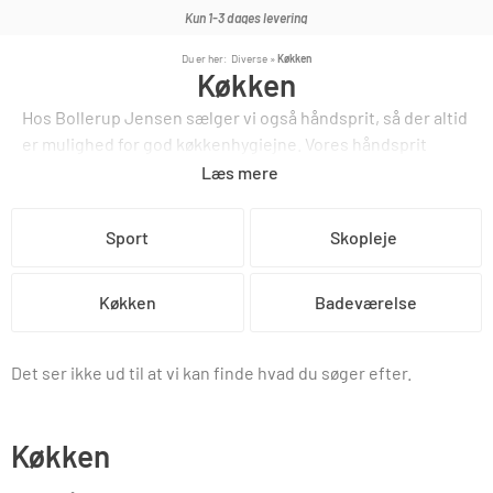
Kun 1-3 dages levering
Du er her:
Diverse
»
Køkken
Køkken
Hos Bollerup Jensen sælger vi også håndsprit, så der altid
er mulighed for god køkkenhygiejne. Vores håndsprit
findes både i en 1 liters flaske og en 5 liters dunk.
Læs mere
Sport
Skopleje
Køkken
Badeværelse
Det ser ikke ud til at vi kan finde hvad du søger efter.
Køkken